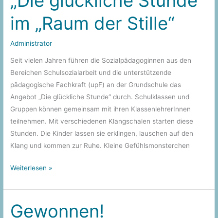
„Die glückliche Stunde“
Kinder
im „Raum der Stille“
der
Rudolf-
Tarnow-
Administrator
Schule
Seit vielen Jahren führen die Sozialpädagoginnen aus den
Bereichen Schulsozialarbeit und die unterstützende
pädagogische Fachkraft (upF) an der Grundschule das
Angebot „Die glückliche Stunde“ durch. Schulklassen und
Gruppen können gemeinsam mit ihren KlassenlehrerInnen
teilnehmen. Mit verschiedenen Klangschalen starten diese
Stunden. Die Kinder lassen sie erklingen, lauschen auf den
Klang und kommen zur Ruhe. Kleine Gefühlsmonsterchen
„Die
Weiterlesen »
glückliche
Stunde“
im
Gewonnen!
„Raum