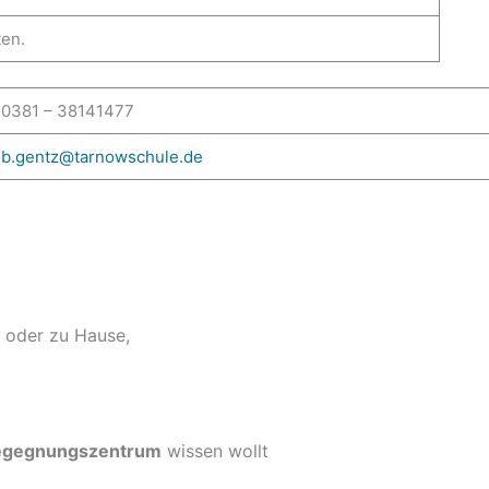
en.
0381 – 38141477
b.gentz@tarn
owschule.de
e oder zu Hause,
Begegnungszentrum
wissen wollt