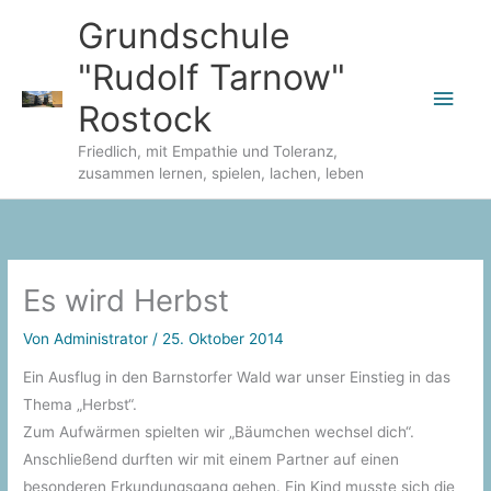
Zum
Grundschule
Inhalt
"Rudolf Tarnow"
springen
Hau
Rostock
Friedlich, mit Empathie und Toleranz,
zusammen lernen, spielen, lachen, leben
Es wird Herbst
Von
Administrator
/
25. Oktober 2014
Ein Ausflug in den Barnstorfer Wald war unser Einstieg in das
Thema „Herbst“.
Zum Aufwärmen spielten wir „Bäumchen wechsel dich“.
Anschließend durften wir mit einem Partner auf einen
besonderen Erkundungsgang gehen. Ein Kind musste sich die