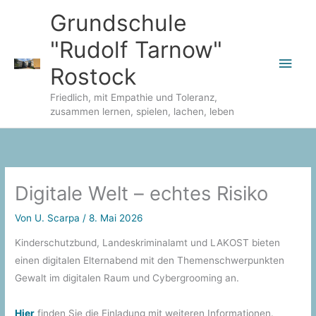
Zum
Grundschule
Inhalt
"Rudolf Tarnow"
springen
Hau
Rostock
Friedlich, mit Empathie und Toleranz,
zusammen lernen, spielen, lachen, leben
Digitale Welt – echtes Risiko
Von
U. Scarpa
/
8. Mai 2026
Kinderschutzbund, Landeskriminalamt und LAKOST bieten
einen digitalen Elternabend mit den Themenschwerpunkten
Gewalt im digitalen Raum und Cybergrooming an.
Hier
finden Sie die Einladung mit weiteren Informationen.